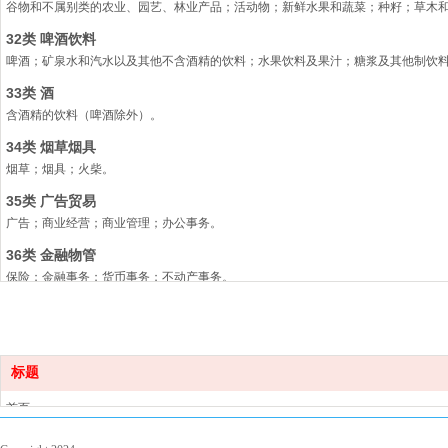
谷物和不属别类的农业、园艺、林业产品；活动物；新鲜水果和蔬菜；种籽；草木
32类 啤酒饮料
啤酒；矿泉水和汽水以及其他不含酒精的饮料；水果饮料及果汁；糖浆及其他制饮
33类 酒
含酒精的饮料（啤酒除外）。
34类 烟草烟具
烟草；烟具；火柴。
35类 广告贸易
广告；商业经营；商业管理；办公事务。
36类 金融物管
保险；金融事务；货币事务；不动产事务。
37类 建筑修理
房屋建筑；修理；安装服务。
38类 通讯电信
标题
电信。
首页
39类 运输旅行
服务项目
运输；商品包装和贮藏；旅行安排。