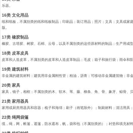
乐器。
16类 文化用品
纸和纸板，不属别类的纸和纸板制品；印刷品；装订用品；照片；文具；文具或家
版。
17类 橡胶制品
橡胶、古塔胶、树胶、石棉、云母，以及不属别类的这些原材料的制品；生产用成
18类 皮革皮具
皮革和人造皮革，不属别类的皮革和人造皮革制品；毛皮；箱子和旅行袋；雨伞和
19类 建筑材料
非金属的建筑材料；建筑用非金属刚性管；柏油，沥青；可移动非金属建筑物；非
20类 家具
家具，镜子，相框；不属别类的木、软木、苇、藤、柳条、角、骨、象牙、鲸骨、
21类 家用器具
家用或厨房用器具和容器；梳子和海绵；刷子（画笔除外）；制刷材料；清洁用具
22类 绳网袋篷
缆，绳，网，帐篷，遮篷，防水遮布，帆，袋和包（不属别类的）；衬垫和填充材