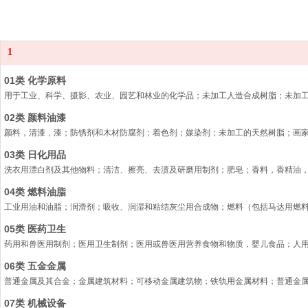
1
01类 化学原料
用于工业、科学、摄影、农业、园艺和林业的化学品；未加工人造合成树脂；未加
02类 颜料油漆
颜料，清漆，漆；防锈剂和木材防腐剂；着色剂；媒染剂；未加工的天然树脂；画
03类 日化用品
洗衣用漂白剂及其他物料；清洁、擦亮、去渍及研磨用制剂；肥皂；香料，香精油
04类 燃料油脂
工业用油和油脂；润滑剂；吸收、润湿和粘结灰尘用合成物；燃料（包括马达用燃
05类 医药卫生
药用和兽医用制剂；医用卫生制剂；医用或兽医用营养食物和物质，婴儿食品；人
06类 五金金属
普通金属及其合金；金属建筑材料；可移动金属建筑物；铁轨用金属材料；普通金
07类 机械设备