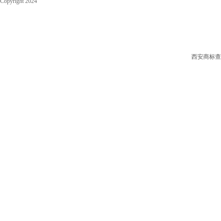
Copyright 2024
服务案例
40类 材料处理
新闻动态
材料处理。
关于/联系
41类 教育娱乐
教育；提供培训；娱乐；文体活动。
西安商标查
42类 科研服务
科学技术服务和与之相关的研究与设计服务；工业分析与研究；计算机硬件与软件
43类 餐饮酒店
提供食物和饮料服务；临时住宿。
44类 医疗园艺
医疗服务；兽医服务；人或动物的卫生和美容服务；农业、园艺和林业服务。
45类 社会法律
法律服务；由他人提供的为满足个人需要的私人和社会服务；为保护财产和人身安