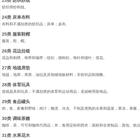
23类 纺织纱线
纺织用纱和线。
24类 床单布料
布料和不属别类的纺织品；床单；桌布。
25类 服装鞋帽
服装，鞋，帽。
26类 花边拉链
花边和刺绣，饰带和编带；纽扣，领钩扣，饰针和缝针；假花。
27类 地毯席垫
地毯，地席，席类，油毡及其他铺地板材料；非纺织品制墙帷。
28类 体育玩具
游戏器具和玩具；不属别类的体育和运动用品；圣诞树用装饰品。
29类 食品罐头
肉，鱼，家禽和野味；肉汁；腌渍、冷冻、干制及煮熟的水果和蔬菜；果冻，果酱
30类 调味茶糖
咖啡，茶，可可和咖啡代用品；米；食用淀粉和西米；面粉和谷类制品；面包、糕
31类 水果花木