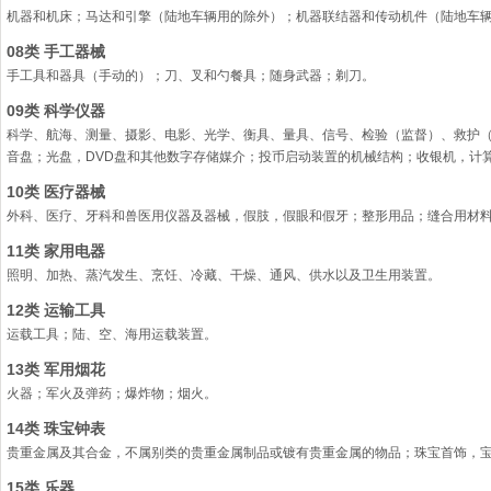
机器和机床；马达和引擎（陆地车辆用的除外）；机器联结器和传动机件（陆地车
08类 手工器械
手工具和器具（手动的）；刀、叉和勺餐具；随身武器；剃刀。
09类 科学仪器
科学、航海、测量、摄影、电影、光学、衡具、量具、信号、检验（监督）、救护
音盘；光盘，DVD盘和其他数字存储媒介；投币启动装置的机械结构；收银机，计
10类 医疗器械
外科、医疗、牙科和兽医用仪器及器械，假肢，假眼和假牙；整形用品；缝合用材
11类 家用电器
照明、加热、蒸汽发生、烹饪、冷藏、干燥、通风、供水以及卫生用装置。
12类 运输工具
运载工具；陆、空、海用运载装置。
13类 军用烟花
火器；军火及弹药；爆炸物；烟火。
14类 珠宝钟表
贵重金属及其合金，不属别类的贵重金属制品或镀有贵重金属的物品；珠宝首饰，
15类 乐器