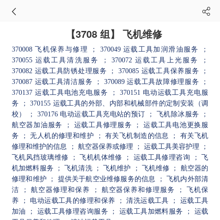
【3708 组】 飞机维修
370008 飞机保养与修理
； 370049 运载工具加润滑油服务
；
370055 运载工具清洗服务
； 370072 运载工具上光服务
；
370082 运载工具防锈处理服务
； 370085 运载工具保养服务
；
370087 运载工具清洁服务
； 370089 运载工具故障修理服务
；
370137 运载工具电池充电服务
； 370151 电动运载工具充电服
务
； 370155 运载工具的外部、内部和机械部件的定制安装（调
校）
； 370176 电动运载工具充电站的预订
； 飞机除冰服务
；
航空器加油服务
； 运载工具修理服务
； 运载工具电池更换服
务
； 无人机的修理和维护
； 有关飞机制造的信息
； 有关飞机
修理和维护的信息
； 航空器保养或修理
； 运载工具美容护理
；
飞机风挡玻璃维修
； 飞机机体维修
； 运载工具修理咨询
； 飞
机加燃料服务
； 飞机清洗
； 飞机维护
； 飞机维修
； 航空器的
修理和维护
； 提供关于航空业维修服务的信息
； 飞机内外部清
洁
； 航空器修理和保养
； 航空器保养和修理服务
； 飞机保
养
； 电动运载工具的修理和保养
； 清洗运载工具
； 运载工具
加油
； 运载工具修理咨询服务
； 运载工具加燃料服务
； 运载