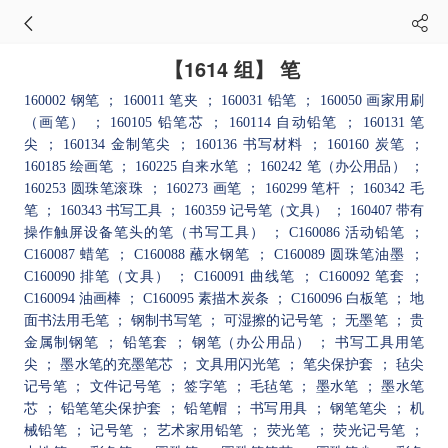
【1614 组】 笔
160002 钢笔
； 160011 笔夹
； 160031 铅笔
； 160050 画家用刷
（画笔）
； 160105 铅笔芯
； 160114 自动铅笔
； 160131 笔
尖
； 160134 金制笔尖
； 160136 书写材料
； 160160 炭笔
；
160185 绘画笔
； 160225 自来水笔
； 160242 笔（办公用品）
；
160253 圆珠笔滚珠
； 160273 画笔
； 160299 笔杆
； 160342 毛
笔
； 160343 书写工具
； 160359 记号笔（文具）
； 160407 带有
操作触屏设备笔头的笔（书写工具）
； C160086 活动铅笔
；
C160087 蜡笔
； C160088 蘸水钢笔
； C160089 圆珠笔油墨
；
C160090 排笔（文具）
； C160091 曲线笔
； C160092 笔套
；
C160094 油画棒
； C160095 素描木炭条
； C160096 白板笔
； 地
面书法用毛笔
； 钢制书写笔
； 可湿擦的记号笔
； 无墨笔
； 贵
金属制钢笔
； 铅笔套
； 钢笔（办公用品）
； 书写工具用笔
尖
； 墨水笔的充墨笔芯
； 文具用闪光笔
； 笔尖保护套
； 毡尖
记号笔
； 文件记号笔
； 签字笔
； 毛毡笔
； 墨水笔
； 墨水笔
芯
； 铅笔笔尖保护套
； 铅笔帽
； 书写用具
； 钢笔笔尖
； 机
械铅笔
； 记号笔
； 艺术家用铅笔
； 荧光笔
； 荧光记号笔
；