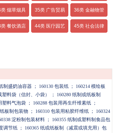
4类 烟草烟具
35类 广告贸易
36类 金融物管
3类 餐饮酒店
44类 医疗园艺
45类 社会法律
用品；画笔；打字机和办公用品（家
刷铅字；印版。
15 纸制盛奶油容器
； 160130 包装纸
； 160214 模绘板
纸袋或塑料袋（信封、小袋）
； 160280 纸制或纸板制
包装用塑料气泡袋
； 160288 包装用再生纤维素纸
；
制或纸板制包装物
； 160310 包装用粘胶纤维纸
； 160324
160338 淀粉制包装材料
； 160355 纸制或塑料制食品包
湿度调节纸
； 160365 纸或纸板制（减震或填充用）包