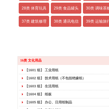
28类 体育玩具
29类 食品罐头
30类 调味茶
37类 建筑修理
38类 通讯电信
39类 运输旅
纸和纸板，不属别类的纸和纸板制品
具除外）；教育
16类 文化用品
【1601 组】 工业用纸
【1602 组】 技术用纸（不包括绝缘纸）
【1603 组】 生活用纸
【1604 组】 纸板
【1605 组】 办公、日用纸制品