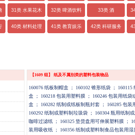
糖
31类 水果花木
32类 啤酒饮料
33类 酒
3
行
40类 材料处理
41类 教育娱乐
42类 科研服务
4
第16类 文化用品
；印刷品；装订用品；照片；文具；文具或家庭用粘合剂；美术
或教学用品（仪器除外）；包装用塑料物品（不属别类的）；印
【1609 组】 纸及不属别类的塑料包装物品
160076 纸板制帽盒
； 160102 锥形纸袋
； 1601
盒
； 160218 包装用塑料膜
； 160246 包装用
盒
； 160282 纸制或纸板制瓶封套
； 160285 
160292 纸制或塑料制垃圾袋
； 160304 瓶用纸
咖啡过滤纸
； 160325 垫货盘用可伸展塑料膜
； 
装用吸收纸
； 160356 纸制或塑料制食品包装用