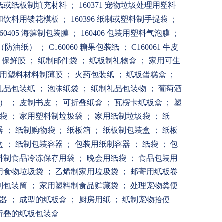
66 纸或纸板制填充材料
； 160371 宠物垃圾处理用塑料
食品和饮料用镂花模板
； 160396 纸制或塑料制手提袋
；
160405 海藻制包装膜
； 160406 包装用塑料气泡膜
；
皮纸（防油纸）
； C160060 糖果包装纸
； C160061 牛皮
64 保鲜膜
； 纸制邮件袋
； 纸板制礼物盒
； 家用可生
装用塑料材料制薄膜
； 火药包装纸
； 纸板蛋糕盒
；
礼品包装纸
； 泡沫纸袋
； 纸制礼品包装物
； 葡萄酒
用）
； 皮制书皮
； 可折叠纸盒
； 瓦楞卡纸板盒
； 塑
圾袋
； 家用塑料制垃圾袋
； 家用纸制垃圾袋
； 纸
器
； 纸制购物袋
； 纸板箱
； 纸板制包装盒
； 纸板
盒
； 纸制包装容器
； 包装用纸制容器
； 纸袋
； 包
塑料制食品冷冻保存用袋
； 晚会用纸袋
； 食品包装用
用食物垃圾袋
； 乙烯制家用垃圾袋
； 邮寄用纸板卷
制包装筒
； 家用塑料制食品贮藏袋
； 处理宠物粪便
容器
； 成型的纸板盒
； 厨房用纸
； 纸制宠物拾便
折叠的纸板包装盒