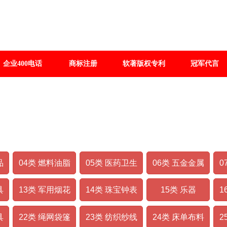
企业400电话
商标注册
软著版权专利
冠军代言
2025版商标分类
品
04类 燃料油脂
05类 医药卫生
06类 五金金属
0
具
13类 军用烟花
14类 珠宝钟表
15类 乐器
1
具
22类 绳网袋篷
23类 纺织纱线
24类 床单布料
2