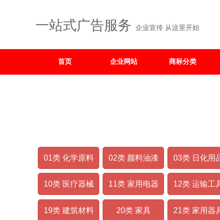
一站式广告服务
企业宣传 从这里开始
首页
企业网站
商标分类
电子画册
01类 化学原料
02类 颜料油漆
03类 日化用
10类 医疗器械
11类 家用电器
12类 运输工
19类 建筑材料
20类 家具
21类 家用器