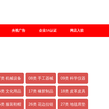
央视广告
企业3A认证
网店入驻
7类 机械设备
08类 手工器械
09类 科学仪器
6类 文化用品
17类 橡胶制品
18类 皮革皮具
5类 服装鞋帽
26类 花边拉链
27类 地毯席垫