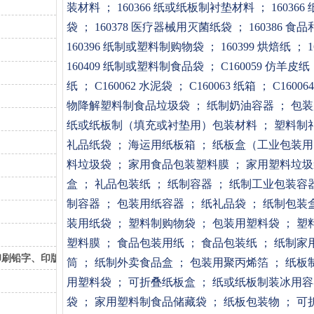
装材料
； 160366 纸或纸板制衬垫材料
； 1603
袋
； 160378 医疗器械用灭菌纸袋
； 160386 
160396 纸制或塑料制购物袋
； 160399 烘焙纸
； 
160409 纸制或塑料制食品袋
； C160059 仿羊
纸
； C160062 水泥袋
； C160063 纸箱
； C1600
物降解塑料制食品垃圾袋
； 纸制奶油容器
； 包
纸或纸板制（填充或衬垫用）包装材料
； 塑料制
礼品纸袋
； 海运用纸板箱
； 纸板盒（工业包装
料垃圾袋
； 家用食品包装塑料膜
； 家用塑料垃
盒
； 礼品包装纸
； 纸制容器
； 纸制工业包装容
制容器
； 包装用纸容器
； 纸礼品袋
； 纸制包装
装用纸袋
； 塑料制购物袋
； 包装用塑料袋
； 
塑料膜
； 食品包装用纸
； 食品包装纸
； 纸制家
印刷铅字、印版）
筒
； 纸制外卖食品盒
； 包装用聚丙烯箔
； 纸板
用塑料袋
； 可折叠纸板盒
； 纸或纸板制装冰用
袋
； 家用塑料制食品储藏袋
； 纸板包装物
； 可