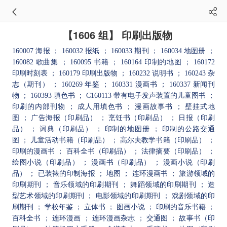
【1606 组】 印刷出版物
160007 海报
； 160032 报纸
； 160033 期刊
； 160034 地图册
；
160082 歌曲集
； 160095 书籍
； 160164 印制的地图
； 160172
印刷时刻表
； 160179 印刷出版物
； 160232 说明书
； 160243 杂
志（期刊）
； 160269 年鉴
； 160331 漫画书
； 160337 新闻刊
物
； 160393 填色书
； C160113 带有电子发声装置的儿童图书
；
印刷的内部刊物
； 成人用填色书
； 漫画故事书
； 壁挂式地
图
； 广告海报（印刷品）
； 烹饪书（印刷品）
； 日报（印刷
品）
； 词典（印刷品）
； 印制的地图册
； 印制的公路交通
图
； 儿童活动书籍（印刷品）
； 高尔夫教学书籍（印刷品）
；
印刷的漫画书
； 百科全书（印刷品）
； 法律摘要（印刷品）
；
绘图小说（印刷品）
； 漫画书（印刷品）
； 漫画小说（印刷
品）
； 已装裱的印制海报
； 地图
； 连环漫画书
； 旅游领域的
印刷期刊
； 音乐领域的印刷期刊
； 舞蹈领域的印刷期刊
； 造
型艺术领域的印刷期刊
； 电影领域的印刷期刊
； 戏剧领域的印
刷期刊
； 学校年鉴
； 立体书
； 图画小说
； 印刷的音乐书籍
；
百科全书
； 连环漫画
； 连环漫画杂志
； 交通图
； 故事书（印