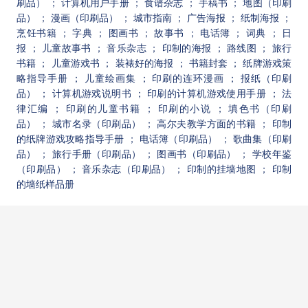
刷品）
； 计算机用户手册
； 食谱杂志
； 手稿书
； 地图（印刷
品）
； 漫画（印刷品）
； 城市指南
； 广告海报
； 纸制海报
；
烹饪书籍
； 字典
； 图画书
； 故事书
； 电话簿
； 词典
； 日
报
； 儿童故事书
； 音乐杂志
； 印制的海报
； 路线图
； 旅行
书籍
； 儿童游戏书
； 装裱好的海报
； 书籍封套
； 纸牌游戏策
略指导手册
； 儿童绘画集
； 印刷的连环漫画
； 报纸（印刷
品）
； 计算机游戏说明书
； 印刷的计算机游戏使用手册
； 法
律汇编
； 印刷的儿童书籍
； 印刷的小说
； 填色书（印刷
品）
； 城市名录（印刷品）
； 高尔夫教学方面的书籍
； 印制
的纸牌游戏攻略指导手册
； 电话簿（印刷品）
； 歌曲集（印刷
品）
； 旅行手册（印刷品）
； 图画书（印刷品）
； 学校年鉴
（印刷品）
； 音乐杂志（印刷品）
； 印制的挂墙地图
； 印制
的墙纸样品册